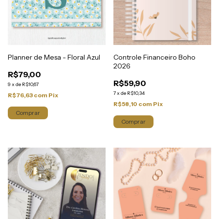
Planner de Mesa - Floral Azul
Controle Financeiro Boho
2026
R$79,00
R$59,90
9
x
de
R$10,67
7
x
de
R$10,34
R$76,63
com
Pix
R$58,10
com
Pix