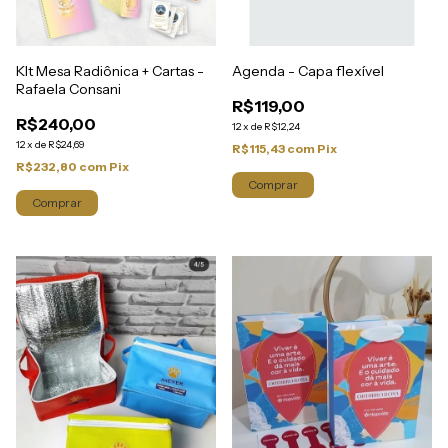
KIt Mesa Radiônica + Cartas -
Agenda - Capa flexível
Rafaela Consani
R$119,00
R$240,00
12
x
de
R$12,24
12
x
de
R$24,69
R$115,43
com
Pix
R$232,80
com
Pix