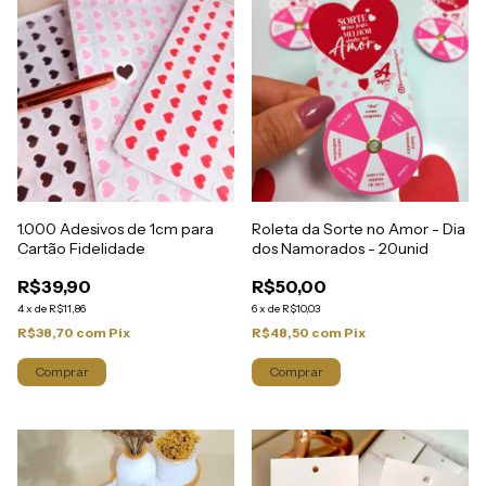
1.000 Adesivos de 1cm para
Roleta da Sorte no Amor - Dia
Cartão Fidelidade
dos Namorados - 20unid
R$39,90
R$50,00
4
x
de
R$11,86
6
x
de
R$10,03
R$38,70
com
Pix
R$48,50
com
Pix