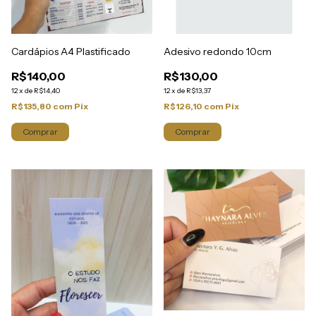
Cardápios A4 Plastificado
Adesivo redondo 10cm
R$140,00
R$130,00
12
x
de
R$14,40
12
x
de
R$13,37
R$135,80
com
Pix
R$126,10
com
Pix
Comprar
Comprar