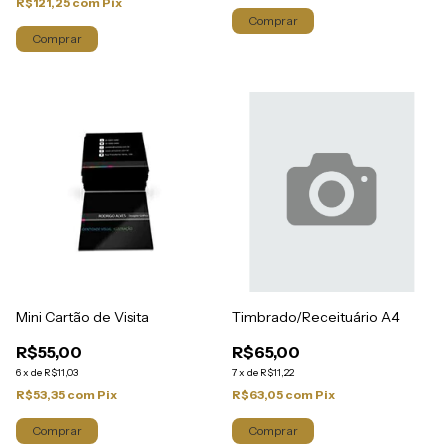
R$121,25
com
Pix
Comprar
Comprar
Mini Cartão de Visita
Timbrado/Receituário A4
R$55,00
R$65,00
6
x
de
R$11,03
7
x
de
R$11,22
R$53,35
com
Pix
R$63,05
com
Pix
Comprar
Comprar