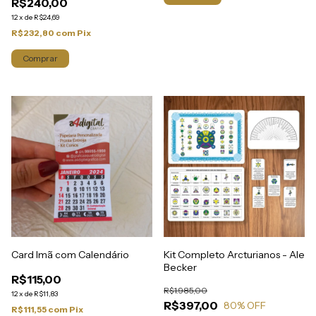
R$240,00
12
x
de
R$24,69
R$232,80
com
Pix
Comprar
Card Imã com Calendário
Kit Completo Arcturianos - Ale
Becker
R$115,00
R$1.985,00
12
x
de
R$11,83
R$397,00
80
% OFF
R$111,55
com
Pix