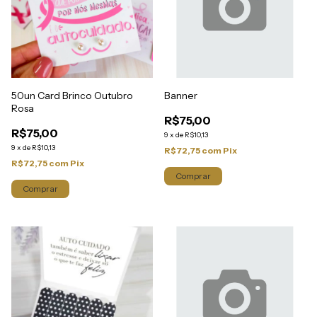
50un Card Brinco Outubro
Banner
Rosa
R$75,00
R$75,00
9
x
de
R$10,13
9
x
de
R$10,13
R$72,75
com
Pix
R$72,75
com
Pix