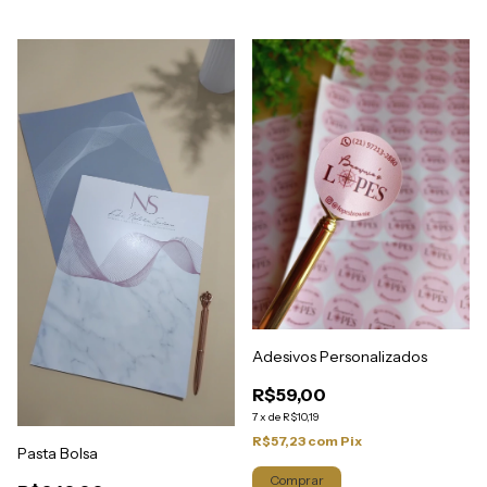
Adesivos Personalizados
R$59,00
7
x
de
R$10,19
R$57,23
com
Pix
Pasta Bolsa
Comprar