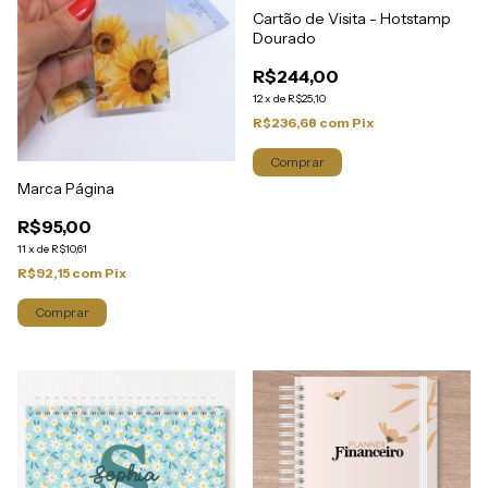
Cartão de Visita - Hotstamp
Dourado
R$244,00
12
x
de
R$25,10
R$236,68
com
Pix
Comprar
Marca Página
R$95,00
11
x
de
R$10,61
R$92,15
com
Pix
Comprar