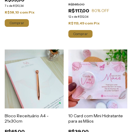
R$585,00
7
x
de
R$10,34
R$117,00
80
% OFF
R$58,10
com
Pix
12
x
de
R$12,04
R$113,49
com
Pix
Bloco Receituário A4 -
10 Card com Mini Hidratante
21x30cm
para as Mãos
R$65,00
R$39,00