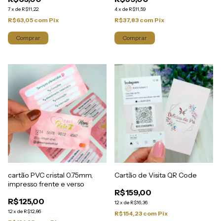
7
x
de
R$11,22
4
x
de
R$11,59
R$63,05
com
Pix
R$37,83
com
Pix
Comprar
cartão PVC cristal 0.75mm,
Cartão de Visita QR Code
impresso frente e verso
R$159,00
R$125,00
12
x
de
R$16,36
12
x
de
R$12,86
R$154,23
com
Pix