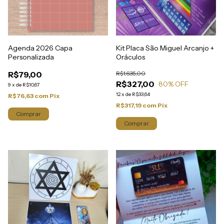
Agenda 2026 Capa
Kit Placa São Miguel Arcanjo +
Personalizada
Oráculos
R$79,00
R$1.635,00
R$327,00
80
% OFF
9
x
de
R$10,67
12
x
de
R$33,64
R$76,63
com
Pix
R$317,19
com
Pix