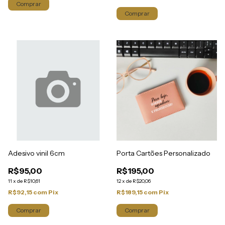
Porta Cartões Personalizado
Adesivo vinil 6cm
R$195,00
R$95,00
12
x
de
R$20,06
11
x
de
R$10,61
R$189,15
com
Pix
R$92,15
com
Pix
Comprar