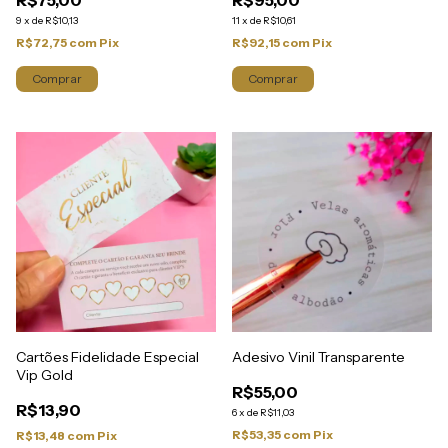
9
x
de
R$10,13
11
x
de
R$10,61
R$72,75
com
Pix
R$92,15
com
Pix
Comprar
Cartões Fidelidade Especial
Adesivo Vinil Transparente
Vip Gold
R$55,00
R$13,90
6
x
de
R$11,03
R$53,35
com
Pix
R$13,48
com
Pix