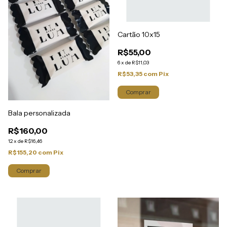
Cartão 10x15
R$55,00
6
x
de
R$11,03
R$53,35
com
Pix
Bala personalizada
R$160,00
12
x
de
R$16,46
R$155,20
com
Pix
Comprar