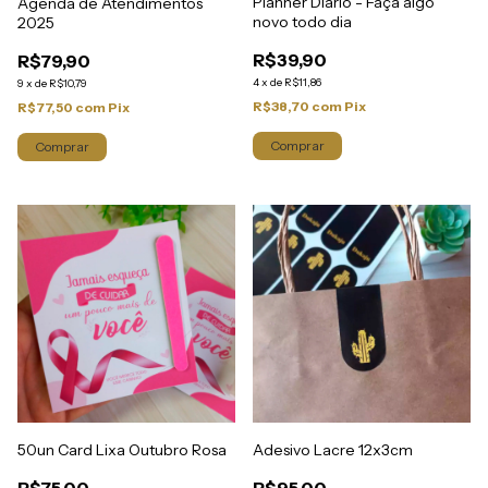
Planner Diário - Faça algo
Agenda de Atendimentos
novo todo dia
2025
R$39,90
R$79,90
4
x
de
R$11,86
9
x
de
R$10,79
R$38,70
com
Pix
R$77,50
com
Pix
50un Card Lixa Outubro Rosa
Adesivo Lacre 12x3cm
R$75,00
R$95,00