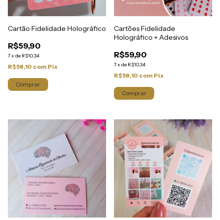
Cartões Fidelidade
Cartão Fidelidade Holográfico
Holográfico + Adesivos
R$59,90
R$59,90
7
x
de
R$10,34
7
x
de
R$10,34
R$58,10
com
Pix
R$58,10
com
Pix
Comprar
Comprar