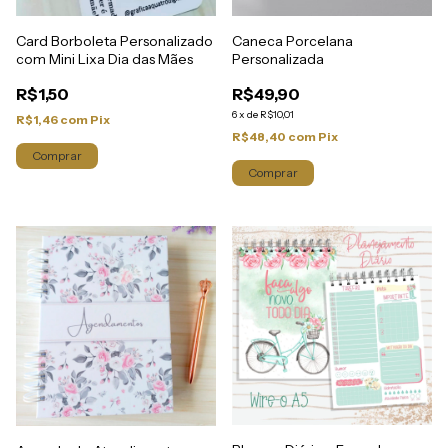
Card Borboleta Personalizado
Caneca Porcelana
com Mini Lixa Dia das Mães
Personalizada
R$1,50
R$49,90
6
x
de
R$10,01
R$1,46
com
Pix
R$48,40
com
Pix