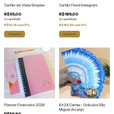
Cartão de Visita Simples
Cartão Feed Instagram
R$95,00
R$189,00
11
x
de
R$10,61
12
x
de
R$19,44
R$92,15
com
Pix
R$183,33
com
Pix
Comprar
Comprar
Planner Financeiro 2026
Kit 24 Cartas - Oráculos São
Miguel Arcanjo
R$59,90