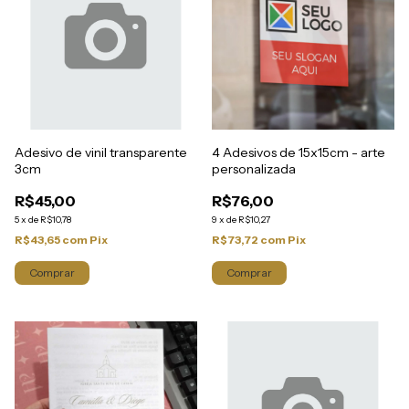
Adesivo de vinil transparente
4 Adesivos de 15x15cm - arte
3cm
personalizada
R$45,00
R$76,00
5
x
de
R$10,78
9
x
de
R$10,27
R$43,65
com
Pix
R$73,72
com
Pix