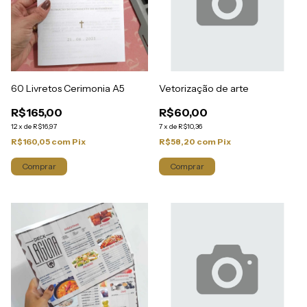
60 Livretos Cerimonia A5
Vetorização de arte
R$165,00
R$60,00
12
x
de
R$16,97
7
x
de
R$10,36
R$160,05
com
Pix
R$58,20
com
Pix