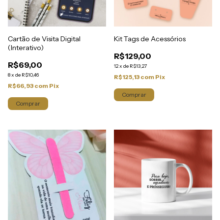
Cartão de Visita Digital
Kit Tags de Acessórios
(Interativo)
R$129,00
R$69,00
12
x
de
R$13,27
8
x
de
R$10,46
R$125,13
com
Pix
R$66,93
com
Pix
Comprar