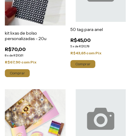
50 tag para anel
kit lixas de bolso
personalizadas - 20u
R$45,00
5
x
de
R$10,78
R$70,00
R$43,65
com
Pix
8
x
de
R$10,61
R$67,90
com
Pix