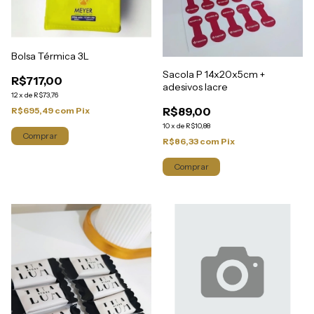
Bolsa Térmica 3L
Sacola P 14x20x5cm +
R$717,00
adesivos lacre
12
x
de
R$73,76
R$89,00
R$695,49
com
Pix
10
x
de
R$10,88
Comprar
R$86,33
com
Pix
Comprar