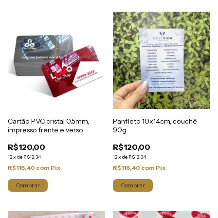
Cartão PVC cristal 0.5mm,
Panfleto 10x14cm, couchê
impresso frente e verso
90g
R$120,00
R$120,00
12
x
de
R$12,34
12
x
de
R$12,34
R$116,40
com
Pix
R$116,40
com
Pix
Comprar
Comprar