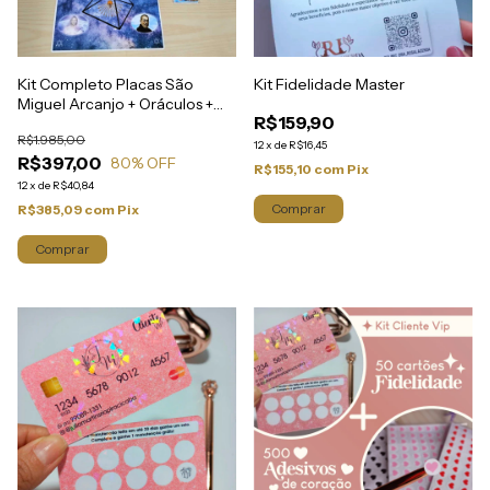
Kit Completo Placas São
Kit Fidelidade Master
Miguel Arcanjo + Oráculos +
R$159,90
Tríade + Reiki
R$1.985,00
12
x
de
R$16,45
R$397,00
80
% OFF
R$155,10
com
Pix
12
x
de
R$40,84
Comprar
R$385,09
com
Pix