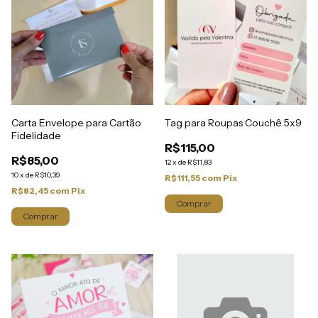
Carta Envelope para Cartão
Tag para Roupas Couchê 5x9
Fidelidade
R$115,00
R$85,00
12
x
de
R$11,83
10
x
de
R$10,39
R$111,55
com
Pix
R$82,45
com
Pix
Comprar
Comprar