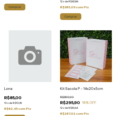
12
x
de
R$40,84
Comprar
R$385,09
com
Pix
Lona
Kit Sacola P - 14x20x5cm
R$85,00
R$359,90
R$295,90
18
% OFF
10
x
de
R$10,39
12
x
de
R$30,44
R$82,45
com
Pix
R$287,02
com
Pix