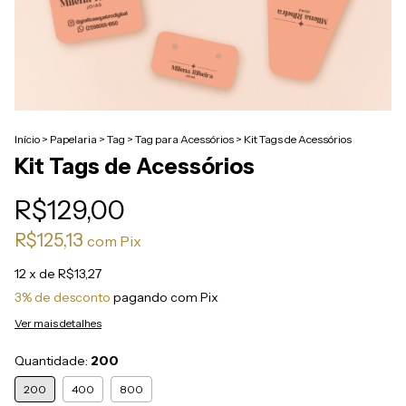
Início
>
Papelaria
>
Tag
>
Tag para Acessórios
>
Kit Tags de Acessórios
Kit Tags de Acessórios
R$129,00
R$125,13
com
Pix
12
x de
R$13,27
3% de desconto
pagando com Pix
Ver mais detalhes
Quantidade:
200
200
400
800