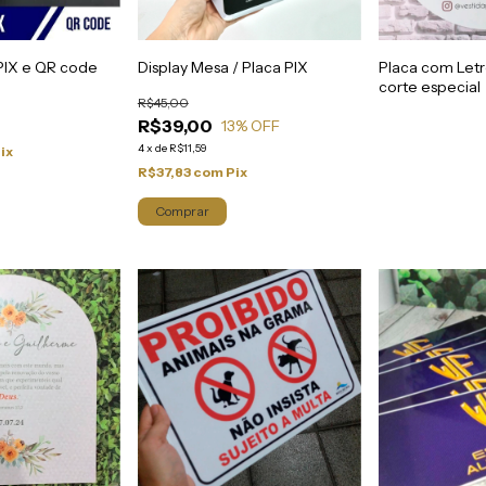
 PIX e QR code
Display Mesa / Placa PIX
Placa com Letre
corte especial
R$45,00
R$39,00
13
% OFF
4
x
de
R$11,59
ix
R$37,83
com
Pix
Comprar