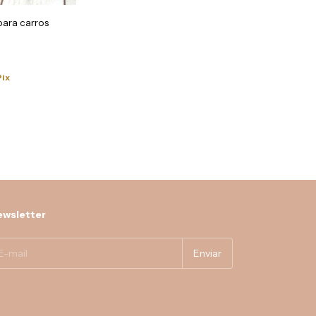
para carros
Pix
wsletter