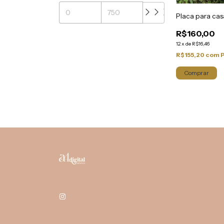
Placa para ca
R$160,00
12
x
de
R$16,46
R$155,20
com
Comprar