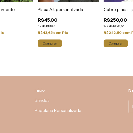
samento
Placa A4 personalizada
Cobre placa - 
R$45,00
R$250,00
5
x
de
R$10,78
12
x
de
R$25,72
Pix
R$43,65
com
Pix
R$242,50
com
Comprar
Comprar
Início
Ne
Brindes
Papelaria Personalizada