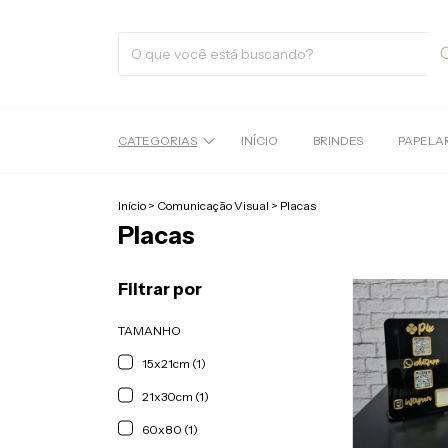
CATEGORIAS
INÍCIO
BRINDES
PAPELA
Início
>
Comunicação Visual
>
Placas
Placas
Filtrar por
TAMANHO
15x21cm (1)
21x30cm (1)
60x80 (1)