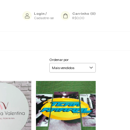
Login
/
Carrinho
(
0
)
Cadastre-se
R$0,00
Ordenar por