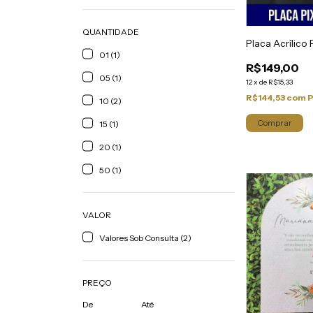
QUANTIDADE
Placa Acrílico
01 (1)
R$149,00
05 (1)
12
x
de
R$15,33
R$144,53
com
P
10 (2)
15 (1)
20 (1)
50 (1)
VALOR
Valores Sob Consulta (2)
PREÇO
De
Até