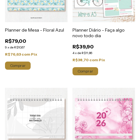
Planner Diário - Faça algo
Planner de Mesa - Floral Azul
novo todo dia
R$79,00
R$39,90
9
x
de
R$10,67
4
x
de
R$11,86
R$76,63
com
Pix
R$38,70
com
Pix