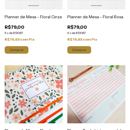
Planner de Mesa - Floral Cinza
Planner de Mesa - Floral Rosa
R$79,00
R$79,00
9
x
de
R$10,67
9
x
de
R$10,67
R$76,63
com
Pix
R$76,63
com
Pix