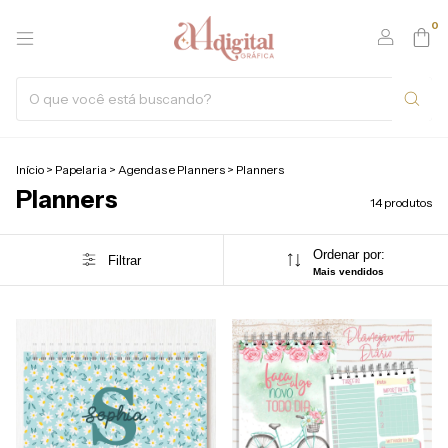
0
Início
>
Papelaria
>
Agendas e Planners
>
Planners
Planners
14 produtos
Ordenar por:
Filtrar
Mais vendidos