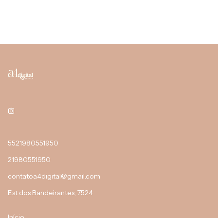
5521980551950
21980551950
contatoa4digital@gmail.com
Est dos Bandeirantes, 7524
Início