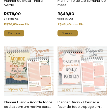
Planner de Mesa - Floral
Planner To do List semanal de
Verde
mesa
R$79,00
R$49,90
9
x
de
R$10,67
6
x
de
R$10,01
R$76,63
com
Pix
R$48,40
com
Pix
Planner Diário - Acorde todos
Planner Diário - Crescer é
os dias com um motivo para
fazer de todo tropeço um
fazer o seu dia incrível
recomeço