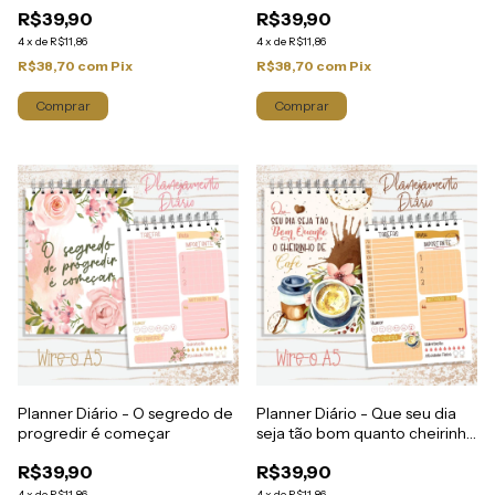
R$39,90
R$39,90
4
x
de
R$11,86
4
x
de
R$11,86
R$38,70
com
Pix
R$38,70
com
Pix
Planner Diário - O segredo de
Planner Diário - Que seu dia
progredir é começar
seja tão bom quanto cheirinho
de café
R$39,90
R$39,90
4
x
de
R$11,86
4
x
de
R$11,86