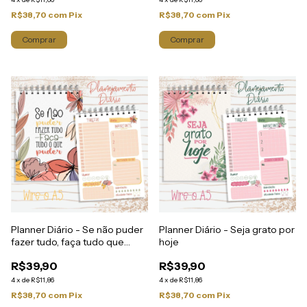
R$38,70
com
Pix
R$38,70
com
Pix
Planner Diário - Se não puder
Planner Diário - Seja grato por
fazer tudo, faça tudo que
hoje
puder
R$39,90
R$39,90
4
x
de
R$11,86
4
x
de
R$11,86
R$38,70
com
Pix
R$38,70
com
Pix