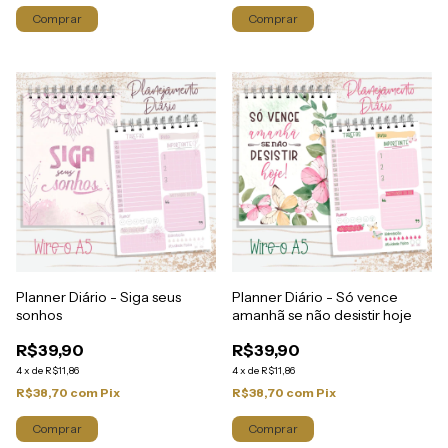
Planner Diário - Siga seus
Planner Diário - Só vence
sonhos
amanhã se não desistir hoje
R$39,90
R$39,90
4
x
de
R$11,86
4
x
de
R$11,86
R$38,70
com
Pix
R$38,70
com
Pix