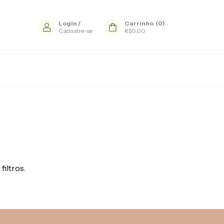
Login
/
Carrinho
(
0
)
Cadastre-se
R$0,00
filtros.