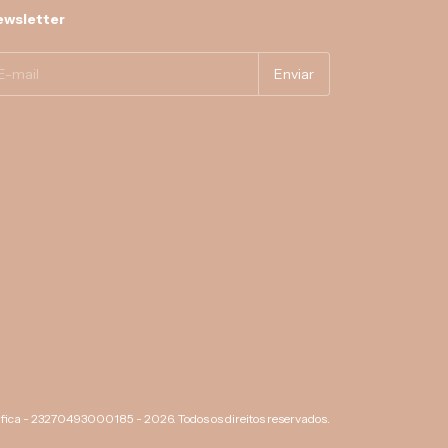
wsletter
áfica - 23270493000185 - 2026. Todos os direitos reservados.