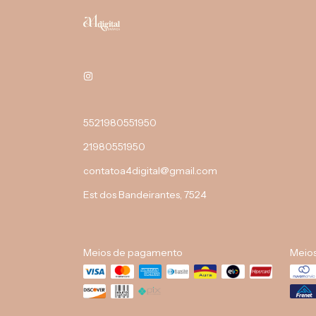
5521980551950
21980551950
contatoa4digital@gmail.com
Est dos Bandeirantes, 7524
Meios de pagamento
Meios