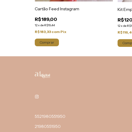
 2 modelos
Cartão Feed Instagram
Kit Em
R$189,00
R$120
12
x
de
R$19,44
12
x
de
R$1
R$183,33
com
Pix
R$116,
Comprar
5521980551950
21980551950