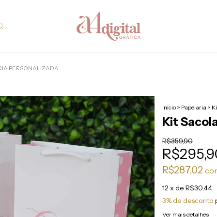
RIA PERSONALIZADA
Início
>
Papelaria
>
K
1
/
3
Kit Sacol
R$359,90
R$295,9
R$287,02
co
12
x de
R$30,44
3% de desconto
Ver mais detalhes