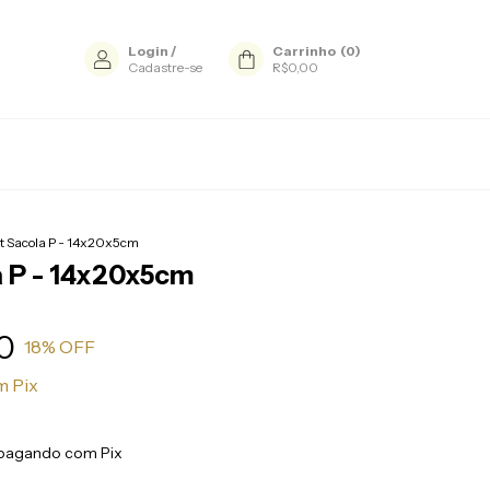
Login
/
Carrinho
(
0
)
Cadastre-se
R$0,00
it Sacola P - 14x20x5cm
a P - 14x20x5cm
0
18
% OFF
m
Pix
pagando com Pix