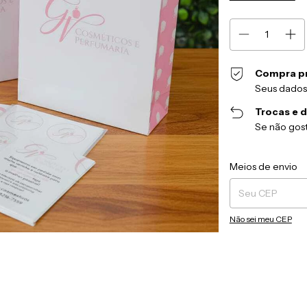
Compra p
Seus dados
Trocas e 
Se não gost
Entregas para o CEP
Meios de envio
Não sei meu CEP