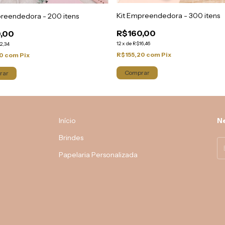
Kit Empreendedora - 300 itens
preendedora - 200 itens
R$160,00
,00
12
x
de
R$16,46
2,34
R$155,20
com
Pix
40
com
Pix
Início
Ne
Brindes
Papelaria Personalizada