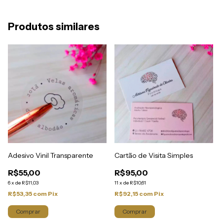
Produtos similares
Adesivo Vinil Transparente
Cartão de Visita Simples
R$55,00
R$95,00
6
x
de
R$11,03
11
x
de
R$10,61
R$53,35
com
Pix
R$92,15
com
Pix
Comprar
Comprar